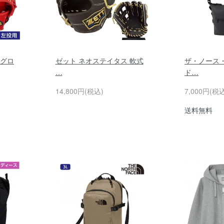
 グロ
ゼット ネオステイタス 軟式
ザ・ノース
…
ド…
14,800円(税込)
7,000円(税
送料無料