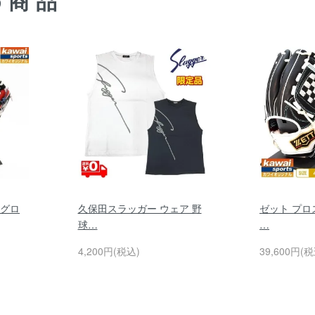
め商品
 グロ
久保田スラッガー ウェア 野
ゼット プロ
球…
…
4,200円(税込)
39,600円(税