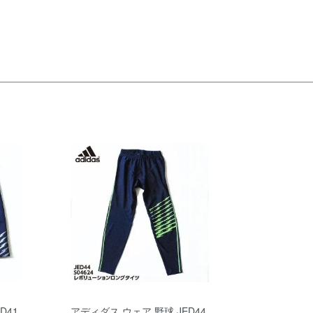
D41
アディダス ウェア 野球 JED44