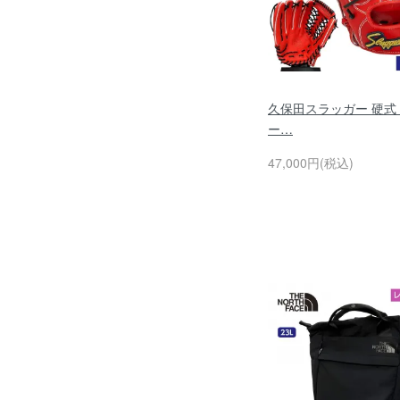
久保田スラッガー 硬式
ー…
47,000円(税込)