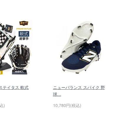
ステイタス 軟式
ニューバランス スパイク 野
球…
込)
10,780円(税込)