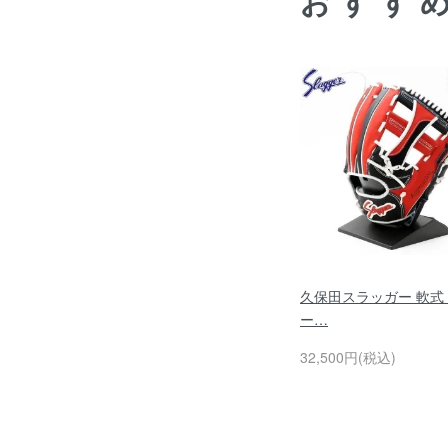
おすす
久保田スラッガー 軟式
ー…
32,500円(税込)