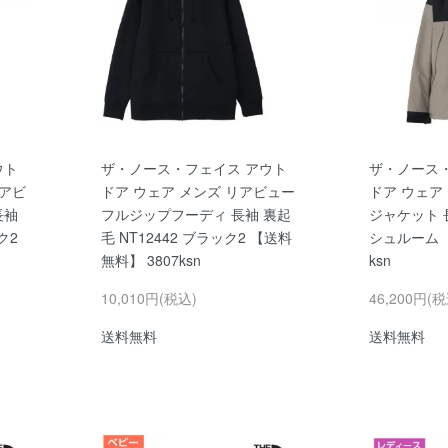
ウト
ザ・ノース・フェイス アウト
ザ・ノース
リアビ
ドア ウェア メンズ リアビュー
ドア ウェア
長袖
フルジップフーディ 長袖 裏起
ジャケット 長
ク2
毛 NT12442 ブラック2 【送料
シュルーム 
無料】 3807ksn
ksn
10,010円(税込)
46,200円(税
送料無料
送料無料