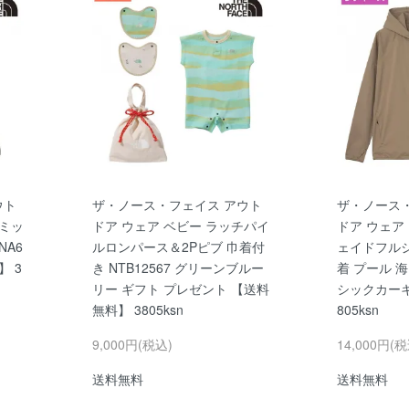
ウト
ザ・ノース・フェイス アウト
ザ・ノース
サミッ
ドア ウェア ベビー ラッチパイ
ドア ウェア
NA6
ルロンパース＆2Pピブ 巾着付
ェイドフル
】 3
き NTB12567 グリーンブルー
着 プール 海 
リー ギフト プレゼント 【送料
シックカーキ
無料】 3805ksn
805ksn
9,000円(税込)
14,000円(税
送料無料
送料無料