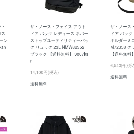
ウト
ザ・ノース・フェイス アウト
ザ・ノース
パス
ドア バッグ レディース ネバー
ドア バッグ
トーン
ストップユーティリティーパッ
ボルダーミニ
sn
ク リュック 23L NMW82352
M72358 
ブラック 【送料無料】 3807ks
【送料無料】 
n
6,540円(税
14,100円(税込)
送料無料
送料無料