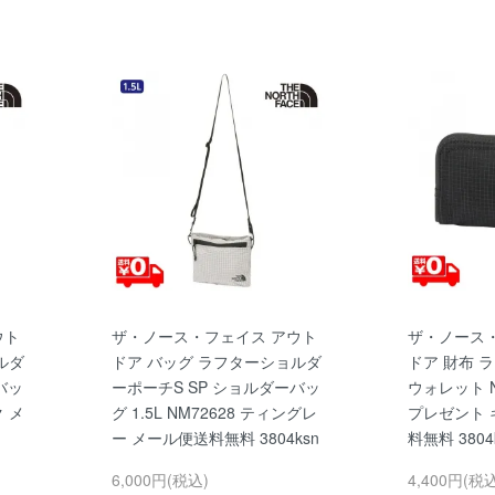
ウト
ザ・ノース・フェイス アウト
ザ・ノース
ルダ
ドア バッグ ラフターショルダ
ドア 財布 
バッ
ーポーチS SP ショルダーバッ
ウォレット N
ク メ
グ 1.5L NM72628 ティングレ
プレゼント 
ー メール便送料無料 3804ksn
料無料 3804
6,000円(税込)
4,400円(税