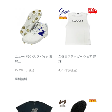
ニューバランス スパイク 野
久保田スラッガー ウェア 野
球…
球…
22,200円(税込)
4,700円(税込)
送料無料