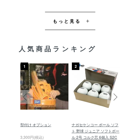
もっと見る
人気商品ランキング
1
2
3
硬式 グロ
型付け オプション
ナガセケンコー ボール ソフ
久保田スラ
SG-T51
ト 野球 ジュニア ソフトボー
球 スキ
ディ×トレ
3,300円(税込)
ル 2号 コルク芯 6個入 S2C
L-01P