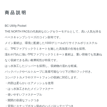
商品説明
BC Utility Pocket
THE NORTH FACEの代表的なロングセラーモデルとして、高い人気を誇る
ベースキャンプシリーズのコイン財布です。
メイン素材は、環境に配慮した1000デニールのリサイクルポリエステル
に、TPEファブリックラミネートを施した高強度の生地を採用。
濡れや汚れに強いTPEファブリックラミネート素材は、重い荷物でも気兼ね
なく収納できる高い耐摩耗性が特長です。
はっ水加工したジッパーを採用し、収納物の濡れを軽減。
バックパックやベルトループに装着可能なつり下げ用のフック付き。
コンパクトカメラやスマートフォンの収納に対応します。
・内部は柔らかいエアメッシュを使用
・はっ水加工されたメインファスナー
・使いやすいファスナープル
・開閉の容易なフックつき
・背面にスナップボタン留めのハイパロンテープつき