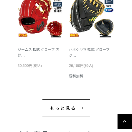
ジームス 軟式 グローブ 内
ハタケヤマ 軟式 グローブ
野…
ジ…
30,600円(税込)
26,100円(税込)
送料無料
もっと見る