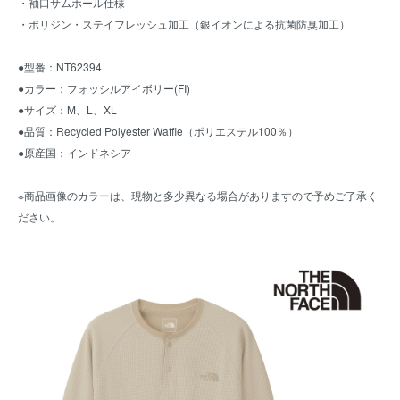
・袖口サムホール仕様
・ポリジン・ステイフレッシュ加工（銀イオンによる抗菌防臭加工）
●型番：NT62394
●カラー：フォッシルアイボリー(FI)
●サイズ：M、L、XL
●品質：Recycled Polyester Waffle（ポリエステル100％）
●原産国：インドネシア
※商品画像のカラーは、現物と多少異なる場合がありますので予めご了承く
ださい。