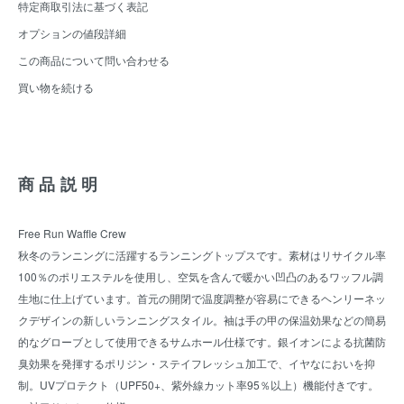
特定商取引法に基づく表記
オプションの値段詳細
この商品について問い合わせる
買い物を続ける
商品説明
Free Run Waffle Crew
秋冬のランニングに活躍するランニングトップスです。素材はリサイクル率
100％のポリエステルを使用し、空気を含んで暖かい凹凸のあるワッフル調
生地に仕上げています。首元の開閉で温度調整が容易にできるヘンリーネッ
クデザインの新しいランニングスタイル。袖は手の甲の保温効果などの簡易
的なグローブとして使用できるサムホール仕様です。銀イオンによる抗菌防
臭効果を発揮するポリジン・ステイフレッシュ加工で、イヤなにおいを抑
制。UVプロテクト（UPF50+、紫外線カット率95％以上）機能付きです。