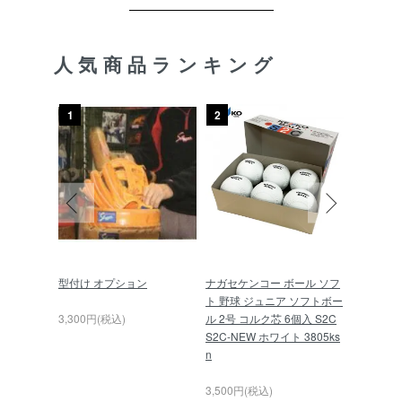
人気商品ランキング
1
2
3
軟式 グロ
型付け オプション
ナガセケンコー ボール ソフ
久保田スラ
22 キャッ
ト 野球 ジュニア ソフトボー
球 スキ
ック×レッ
3,300円(税込)
ル 2号 コルク芯 6個入 S2C
L-01P
S2C-NEW ホワイト 3805ks
n
6,000円(
3,500円(税込)