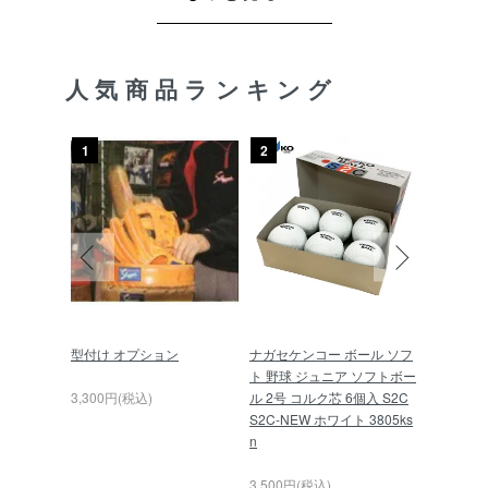
人気商品ランキング
1
2
3
硬式 グロ
型付け オプション
ナガセケンコー ボール ソフ
久保田スラ
SG-T51
ト 野球 ジュニア ソフトボー
球 スキ
ディ×トレ
3,300円(税込)
ル 2号 コルク芯 6個入 S2C
L-01P
S2C-NEW ホワイト 3805ks
n
6,000円(
3,500円(税込)