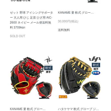
ゼット 野球 アイシングサポータ
KANAME 要 軟式 グロー…
ー 大人用 ひじ 足首 ひざ用 AIC-
30,000円(税込)
2600 ネイビー メール便送料無
料 3709ksn
送料無料
SOLD OUT
KANAME 要 軟式 グロー…
ハタケヤマ 軟式 グローブ ジ…