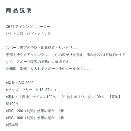
商品説明
ZETT アイシングサポーター
ひじ・足首・ひざ・太もも用
スポーツ障害の予防・応急処置・リハビリに。
患部を冷やすアイシングは、けがの広がりを抑え、痛みを和らげるばかりで
なく、スポーツ障害の予防にも最適です。
冷却剤（別売）を入れてスポーツ後のクールダウンに。
●型番：AIC-2600
●サイズ：フリー（約18×75cm）
●素材：【表地】ナイロン100％、【中地】ポリウレタン100％、【裏地】
綿100％
●SIC-1200（別売）使用の場合 1個
●SIC-1000（別売）使用の場合 1個
●日本製