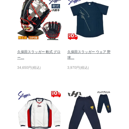
久保田スラッガー 軟式 グロ
久保田スラッガー ウェア 野
ー…
球…
34,650円(税込)
3,970円(税込)