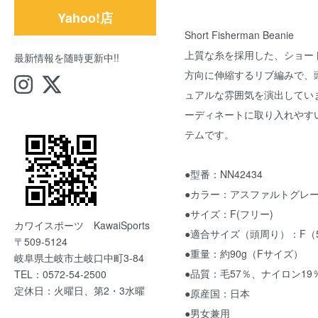
Yahoo!店
Short Fisherman Beanie
上質な糸を採用した、ショー
最新情報を随時更新中!!
方向に伸縮するリブ編みで、
ュアルな雰囲気を演出してい
ーディネートに取り入れやす
テムです。
●型番：NN42434
●カラー：アスファルトグレー(
●サイズ：F(フリー)
カワイスポーツ KawaiSports
●適合サイズ（頭周り）：F（56
〒509-5124
●重量：約90g（Fサイズ）
岐阜県土岐市土岐口中町3-84
●品質：毛57％、ナイロン1
TEL：0572-54-2500
定休日：火曜日、第2・3水曜
●原産国：日本
●男女兼用