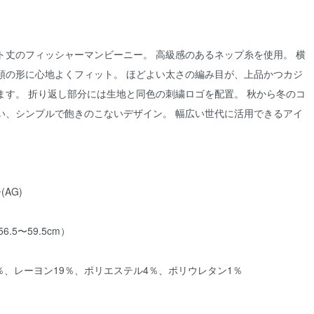
ト丈のフィッシャーマンビーニー。 高級感のあるネップ糸を使用。 横
頭の形に心地よくフィット。 ほどよい太さの編み目が、上品かつカジ
ます。 折り返し部分には生地と同色の刺繍ロゴを配置。 秋から冬のコ
い、シンプルで飽きのこないデザイン。 幅広い世代に活用できるアイ
AG)
.5〜59.5cm）
9％、レーヨン19％、ポリエステル4％、ポリウレタン1％