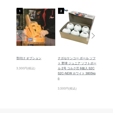
1
2
3
硬式 グロ
型付け オプション
ナガセケンコー ボール ソフ
久保田スラ
SG-T51
ト 野球 ジュニア ソフトボー
球 スキ
ディ×トレ
3,300円(税込)
ル 2号 コルク芯 6個入 S2C
L-01P
S2C-NEW ホワイト 3805ks
n
6,000円(
3,500円(税込)