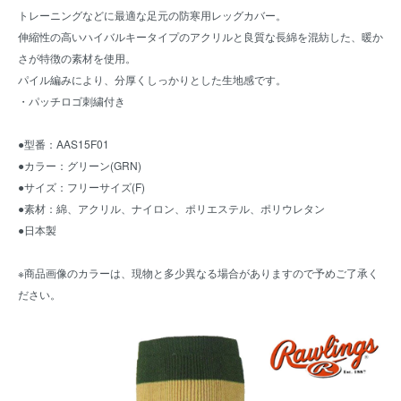
トレーニングなどに最適な足元の防寒用レッグカバー。
伸縮性の高いハイバルキータイプのアクリルと良質な長綿を混紡した、暖か
さが特徴の素材を使用。
パイル編みにより、分厚くしっかりとした生地感です。
・パッチロゴ刺繍付き
●型番：AAS15F01
●カラー：グリーン(GRN)
●サイズ：フリーサイズ(F)
●素材：綿、アクリル、ナイロン、ポリエステル、ポリウレタン
●日本製
※商品画像のカラーは、現物と多少異なる場合がありますので予めご了承く
ださい。