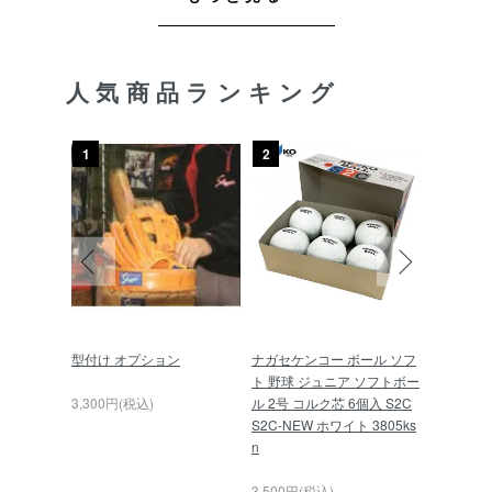
人気商品ランキング
1
2
3
軟式 グロ
型付け オプション
ナガセケンコー ボール ソフ
久保田スラ
22 キャッ
ト 野球 ジュニア ソフトボー
球 スキ
ック×レッ
3,300円(税込)
ル 2号 コルク芯 6個入 S2C
L-01P
S2C-NEW ホワイト 3805ks
n
6,000円(
3,500円(税込)