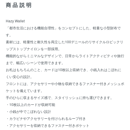
商品説明
Hazy Wallet
「都市生活における機能合理性」をコンセプトにした、軽量な小型財布で
す。
素材には、軽量性と耐久性を両立した100デニールのリサイクルロビックリ
ップストップナイロンを一部採用。
機能的ながらミニマルなデザインで、日常からライトアクティビティや旅行
まで、幅広いシーンで使用できます。
お札はもちろんのこと、カードは10枚以上収納でき、小銭入れはこぼれに
くい安心の設計。
フロントには、アクセサリーや小物を収納できるファスナー付きメッシュポ
ケットを備えています。
手のひらに収まるサイズ感で、スタイリッシュに持ち運びできます。
・10枚以上のカードが収納可能
・小銭が中でこぼれない設計
・カラビナやアクセサリーを付けられるループ付き
・アクセサリーを収納できるファスナー付きポケット