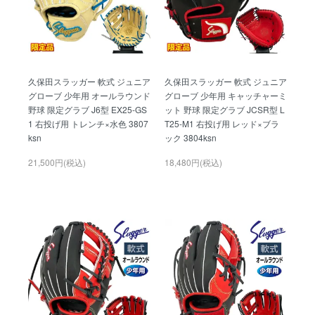
久保田スラッガー 軟式 ジュニア
久保田スラッガー 軟式 ジュニア
グローブ 少年用 オールラウンド
グローブ 少年用 キャッチャーミ
野球 限定グラブ J6型 EX25-GS
ット 野球 限定グラブ JCSR型 L
1 右投げ用 トレンチ×水色 3807
T25-M1 右投げ用 レッド×ブラ
ksn
ック 3804ksn
21,500円(税込)
18,480円(税込)