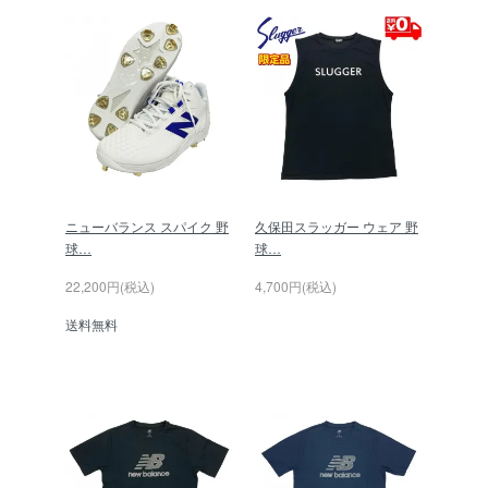
ニューバランス スパイク 野
久保田スラッガー ウェア 野
球…
球…
22,200円(税込)
4,700円(税込)
送料無料