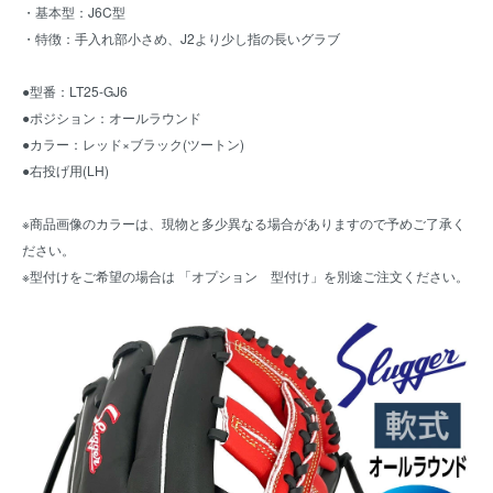
・基本型：J6C型
・特徴：手入れ部小さめ、J2より少し指の長いグラブ
●型番：LT25-GJ6
●ポジション：オールラウンド
●カラー：レッド×ブラック(ツートン)
●右投げ用(LH)
※商品画像のカラーは、現物と多少異なる場合がありますので予めご了承く
ださい。
※型付けをご希望の場合は
「オプション 型付け」
を別途ご注文ください。