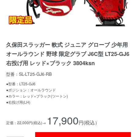
久保田スラッガー 軟式 ジュニア グローブ 少年用
オールラウンド 野球 限定グラブ J6C型 LT25-GJ6
右投げ用 レッド×ブラック 3804ksn
型番：SL-LT25-GJ6-RB
●型番：LT25-GJ6
●ポジション：オールラウンド
●カラー：レッド×ブラック(ツートン)
●右投げ用(LH)
17,900
円(税込）
定価：22,000円(税込)→