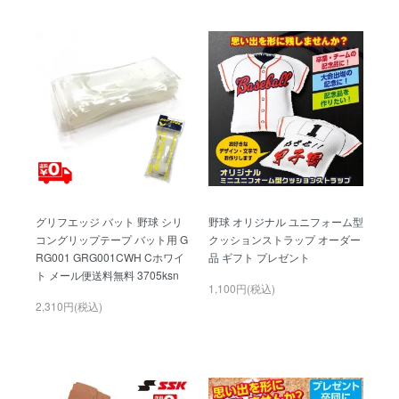
グリフエッジ バット 野球 シリ
野球 オリジナル ユニフォーム型
コングリップテープ バット用 G
クッションストラップ オーダー
RG001 GRG001CWH Cホワイ
品 ギフト プレゼント
ト メール便送料無料 3705ksn
1,100円(税込)
2,310円(税込)