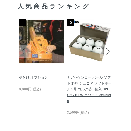
人気商品ランキング
1
2
3
軟式 グロ
型付け オプション
ナガセケンコー ボール ソフ
久保田スラ
22 キャッ
ト 野球 ジュニア ソフトボー
球 スキ
ック×レッ
3,300円(税込)
ル 2号 コルク芯 6個入 S2C
L-01P
S2C-NEW ホワイト 3805ks
n
6,000円(
3,500円(税込)