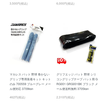
3,500円(税込)
6,000円(税込)
マカレス バット 野球 巻かない
グリフエッジ バット 野球 シリ
グリップ専用装着キット キット
コングリップテープ バット用 G
のみ 700559 ブルーグレー メー
RG001 GRG001BK ブラック メ
ル便対応 3709ksn
ール便送料無料 3705ksn
462円(税込)
2,310円(税込)