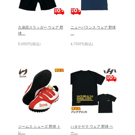
久保田スラッガー ウェア 野
ニューバランス ウェア 野球
球…
…
5,000円(税込)
4,700円(税込)
ジームス シューズ 野球 ト
ハタケヤマ ウェア 野球 ベ
レ…
ー…