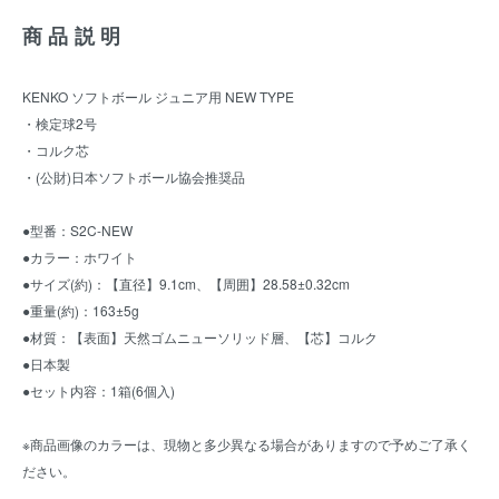
商品説明
KENKO ソフトボール ジュニア用 NEW TYPE
・検定球2号
・コルク芯
・(公財)日本ソフトボール協会推奨品
●型番：S2C-NEW
●カラー：ホワイト
●サイズ(約)：【直径】9.1cm、【周囲】28.58±0.32cm
●重量(約)：163±5g
●材質：【表面】天然ゴムニューソリッド層、【芯】コルク
●日本製
●セット内容：1箱(6個入)
※商品画像のカラーは、現物と多少異なる場合がありますので予めご了承く
ださい。